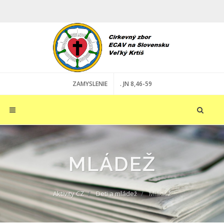
ZAMYSLENIE
. JN 8,46-59
MLÁDEŽ
Aktivity CZ
Deti a mládež
Mládež